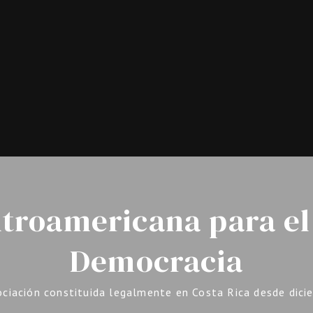
troamericana para el 
Democracia
ciación constituida legalmente en Costa Rica desde dici